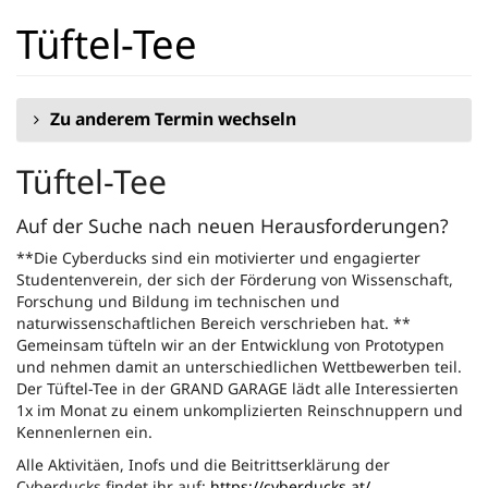
Zum
Tüftel-Tee
Haupt-
Inhalt
springen
Zu anderem Termin wechseln
Tüftel-Tee
Auf der Suche nach neuen Herausforderungen?
**Die Cyberducks sind ein motivierter und engagierter
Studentenverein, der sich der Förderung von Wissenschaft,
Forschung und Bildung im technischen und
naturwissenschaftlichen Bereich verschrieben hat. **
Gemeinsam tüfteln wir an der Entwicklung von Prototypen
und nehmen damit an unterschiedlichen Wettbewerben teil.
Der Tüftel-Tee in der GRAND GARAGE lädt alle Interessierten
1x im Monat zu einem unkomplizierten Reinschnuppern und
Kennenlernen ein.
Alle Aktivitäen, Inofs und die Beitrittserklärung der
Cyberducks findet ihr auf:
https://cyberducks.at/